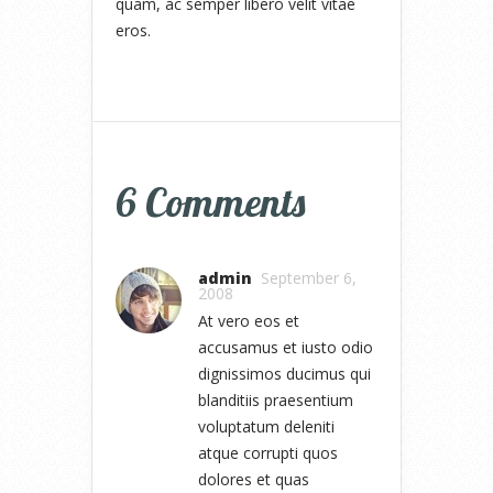
quam, ac semper libero velit vitae
eros.
6 Comments
admin
September 6,
2008
At vero eos et
accusamus et iusto odio
dignissimos ducimus qui
blanditiis praesentium
voluptatum deleniti
atque corrupti quos
dolores et quas