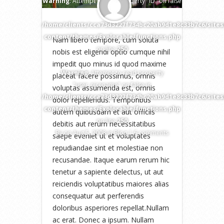
Warning
: Attempt to read property "ID" on false
in
/home/clients/cca73d3227f734bc20ab9d1e8c33b7c6/site
content/themes/Explorable/functions.php
Nam libero tempore, cum soluta
on line
250
nobis est eligendi optio cumque nihil
impedit quo minus id quod maxime
Warning
: Attempt to read property
placeat facere possimus, omnis
"user_nicename" on false in
voluptas assumenda est, omnis
/home/clients/cca73d3227f734bc20ab9d1e8c33b7c6/site
dolor repellendus. Temporibus
content/themes/Explorable/functions.php
autem quibusdam et aut officiis
on line
250
debitis aut rerum necessitatibus
By
on Aug 5, 2008 in
Blog
|
6 comments
saepe eveniet ut et voluptates
repudiandae sint et molestiae non
recusandae. Itaque earum rerum hic
tenetur a sapiente delectus, ut aut
reiciendis voluptatibus maiores alias
consequatur aut perferendis
doloribus asperiores repellat.Nullam
ac erat. Donec a ipsum. Nullam