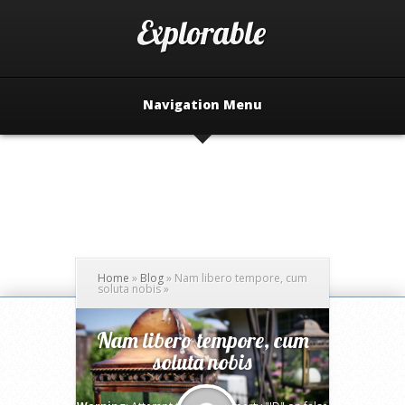
Navigation Menu
Home
»
Blog
»
Nam libero tempore, cum
soluta nobis
»
Nam libero tempore, cum
soluta nobis