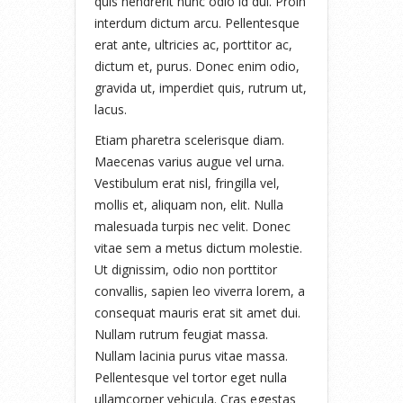
quis hendrerit nunc odio id dui. Proin
interdum dictum arcu. Pellentesque
erat ante, ultricies ac, porttitor ac,
dictum et, purus. Donec enim odio,
gravida ut, imperdiet quis, rutrum ut,
lacus.
Etiam pharetra scelerisque diam.
Maecenas varius augue vel urna.
Vestibulum erat nisl, fringilla vel,
mollis et, aliquam non, elit. Nulla
malesuada turpis nec velit. Donec
vitae sem a metus dictum molestie.
Ut dignissim, odio non porttitor
convallis, sapien leo viverra lorem, a
consequat mauris erat sit amet dui.
Nullam rutrum feugiat massa.
Nullam lacinia purus vitae massa.
Pellentesque vel tortor eget nulla
ullamcorper vehicula. Cras egestas